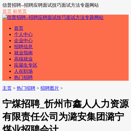
信普招聘--招聘应聘面试技巧面试方法专题网站
首页
标签页
首页
个人中心
企业中心
招聘信息
就业指南
高端就业
应届生专区
人在职场
热门招聘
主页
>
热门招聘
>
招聘图片
>
宁煤招聘_忻州市鑫人人力资源
有限责任公司为潞安集团潞宁
煤业招聘会计