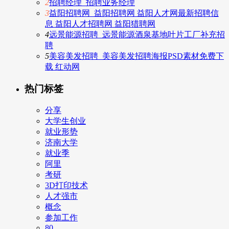
2
招聘经理_招聘业务经理
3
益阳招聘网_益阳招聘网 益阳人才网最新招聘信
息 益阳人才招聘网 益阳猎聘网
4
远景能源招聘_远景能源酒泉基地叶片工厂补充招
聘
5
美容美发招聘_美容美发招聘海报PSD素材免费下
载 红动网
热门标签
分享
大学生创业
就业形势
济南大学
就业季
阿里
考研
3D打印技术
人才强市
概念
参加工作
80