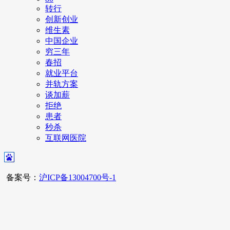
转行
创新创业
维生素
中国企业
穷三年
春招
就业平台
并轨方案
谈加薪
拒绝
患者
秒杀
互联网医院
备案号：
沪ICP备13004700号-1