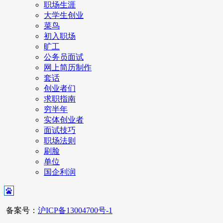
职场生涯
大学生创业
菜鸟
初入职场
旷工
公务员面试
网上简历制作
套话
创业者们
求职指南
穷半年
实体创业者
面试技巧
职场法则
刷脸
单位
国企利润
备案号：
沪ICP备13004700号-1