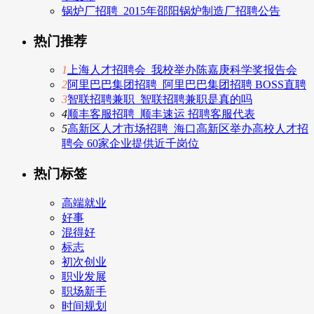
锅炉厂招聘_2015年邵阳锅炉制造厂招聘公告
热门推荐
1
上海人才招聘会_我校举办陈嘉庚科学奖报告会
2
阿里巴巴集团招聘_阿里巴巴集团招聘 BOSS直聘
3
智联招聘兼职_智联招聘兼职是真的吗
4
顺丰客服招聘_顺丰速运 招聘客服代表
5
高新区人才市场招聘_海口高新区举办高校人才招
聘会 60家企业提供近千岗位
热门标签
高端就业
好事
混得好
标志
初次创业
职业发展
职场新手
时间规划