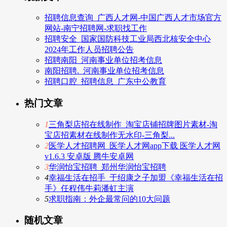
招聘信息查询_广西人才网-中国广西人才市场官方
网站-南宁招聘网-求职找工作
招聘安全_国家国防科技工业局西北核安全中心
2024年工作人员招聘公告
招聘南阳_河南事业单位招考信息
南阳招聘._河南事业单位招考信息
招聘口腔_招聘信息_广东中公教育
热门文章
1
三角梨店招在线制作_淘宝店铺招牌图片素材-淘
宝店招素材在线制作无水印-三角梨...
2
医学人才招聘网_医学人才网app下载 医学人才网
v1.6.3 安卓版 腾牛安卓网
3
华润怡宝招聘_郑州华润怡宝招聘
4
幸福生活在招手_于绍康之子加盟《幸福生活在招
手》任程伟牛莉潘虹主演
5
求职指南：外企最常问的10大问题
随机文章