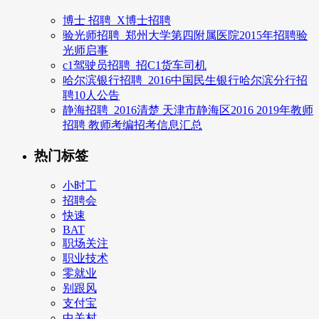
博士 招聘_X博士招聘
验光师招聘_郑州大学第四附属医院2015年招聘验
光师启事
c1驾驶员招聘_招C1货车司机
哈尔滨银行招聘_2016中国民生银行哈尔滨分行招
聘10人公告
静海招聘_2016清楚 天津市静海区2016 2019年教师
招聘 教师考编招考信息汇总
热门标签
小时工
招聘会
快速
BAT
职场关注
职业技术
零就业
别跟风
支付宝
中关村