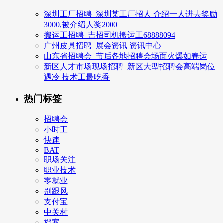
深圳工厂招聘_深圳某工厂招人 介绍一人进去奖励
3000,被介绍人奖2000
搬运工招聘_吉招司机搬运工68888094
广州皮具招聘_展会资讯 资讯中心
山东省招聘会_节后各地招聘会场面火爆如春运
新区人才市场现场招聘_新区大型招聘会高端岗位
遇冷 技术工最吃香
热门标签
招聘会
小时工
快速
BAT
职场关注
职业技术
零就业
别跟风
支付宝
中关村
档案