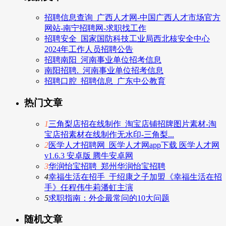
招聘信息查询_广西人才网-中国广西人才市场官方
网站-南宁招聘网-求职找工作
招聘安全_国家国防科技工业局西北核安全中心
2024年工作人员招聘公告
招聘南阳_河南事业单位招考信息
南阳招聘._河南事业单位招考信息
招聘口腔_招聘信息_广东中公教育
热门文章
1
三角梨店招在线制作_淘宝店铺招牌图片素材-淘
宝店招素材在线制作无水印-三角梨...
2
医学人才招聘网_医学人才网app下载 医学人才网
v1.6.3 安卓版 腾牛安卓网
3
华润怡宝招聘_郑州华润怡宝招聘
4
幸福生活在招手_于绍康之子加盟《幸福生活在招
手》任程伟牛莉潘虹主演
5
求职指南：外企最常问的10大问题
随机文章