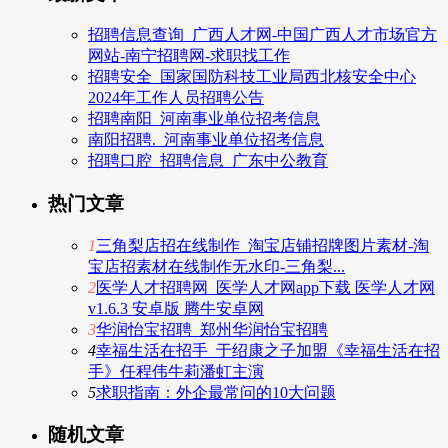
招聘信息查询_广西人才网-中国广西人才市场官方
网站-南宁招聘网-求职找工作
招聘安全_国家国防科技工业局西北核安全中心
2024年工作人员招聘公告
招聘南阳_河南事业单位招考信息
南阳招聘._河南事业单位招考信息
招聘口腔_招聘信息_广东中公教育
热门文章
1
三角梨店招在线制作_淘宝店铺招牌图片素材-淘
宝店招素材在线制作无水印-三角梨...
2
医学人才招聘网_医学人才网app下载 医学人才网
v1.6.3 安卓版 腾牛安卓网
3
华润怡宝招聘_郑州华润怡宝招聘
4
幸福生活在招手_于绍康之子加盟《幸福生活在招
手》任程伟牛莉潘虹主演
5
求职指南：外企最常问的10大问题
随机文章