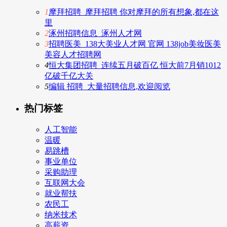
1
摩拜招聘_摩拜招聘 你对摩拜的所有想象,都在这
里
2
涿州招聘信息_涿州人才网
3
招聘医美_138大美业人才网 官网 138job美妆医美
美容人才招聘网
4
恒大集团招聘_连续五月破百亿 恒大前7月销1012
亿破千亿大关
5
编辑 招聘_大量招聘信息,欢迎阅览
热门标签
人工智能
温暖
易跳槽
事业单位
采购助理
互联网大会
就业帮扶
农民工
纳米技术
高薪资