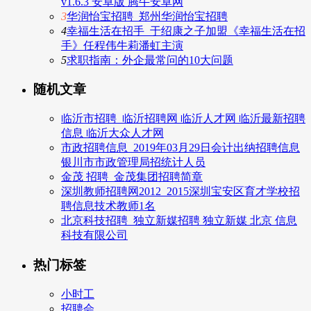
v1.6.3 安卓版 腾牛安卓网
3
华润怡宝招聘_郑州华润怡宝招聘
4
幸福生活在招手_于绍康之子加盟《幸福生活在招
手》任程伟牛莉潘虹主演
5
求职指南：外企最常问的10大问题
随机文章
临沂市招聘_临沂招聘网 临沂人才网 临沂最新招聘
信息 临沂大众人才网
市政招聘信息_2019年03月29日会计出纳招聘信息
银川市市政管理局招统计人员
金茂 招聘_金茂集团招聘简章
深圳教师招聘网2012_2015深圳宝安区育才学校招
聘信息技术教师1名
北京科技招聘_独立新媒招聘 独立新媒 北京 信息
科技有限公司
热门标签
小时工
招聘会