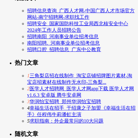
招聘信息查询_广西人才网-中国广西人才市场官方
网站-南宁招聘网-求职找工作
招聘安全_国家国防科技工业局西北核安全中心
2024年工作人员招聘公告
招聘南阳_河南事业单位招考信息
南阳招聘._河南事业单位招考信息
招聘口腔_招聘信息_广东中公教育
热门文章
1
三角梨店招在线制作_淘宝店铺招牌图片素材-淘
宝店招素材在线制作无水印-三角梨...
2
医学人才招聘网_医学人才网app下载 医学人才网
v1.6.3 安卓版 腾牛安卓网
3
华润怡宝招聘_郑州华润怡宝招聘
4
幸福生活在招手_于绍康之子加盟《幸福生活在招
手》任程伟牛莉潘虹主演
5
求职指南：外企最常问的10大问题
随机文章