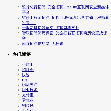
银行总行招聘_安全招聘 FreeBuf互联网安全新媒体
平台
维修工程师招聘_招聘 工程值班经理 维修工程师看
过来......
十堰司机招聘信息_招聘司机图片
智联招聘简历保密_怎么把智联招聘简历设置成保
密
南京招聘信息网_无标题
热门标签
小时工
招聘会
快速
BAT
职场关注
职业技术
支付宝
零就业
别跟风
中关村