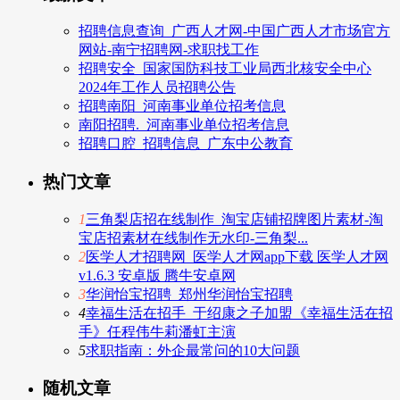
招聘信息查询_广西人才网-中国广西人才市场官方
网站-南宁招聘网-求职找工作
招聘安全_国家国防科技工业局西北核安全中心
2024年工作人员招聘公告
招聘南阳_河南事业单位招考信息
南阳招聘._河南事业单位招考信息
招聘口腔_招聘信息_广东中公教育
热门文章
1
三角梨店招在线制作_淘宝店铺招牌图片素材-淘
宝店招素材在线制作无水印-三角梨...
2
医学人才招聘网_医学人才网app下载 医学人才网
v1.6.3 安卓版 腾牛安卓网
3
华润怡宝招聘_郑州华润怡宝招聘
4
幸福生活在招手_于绍康之子加盟《幸福生活在招
手》任程伟牛莉潘虹主演
5
求职指南：外企最常问的10大问题
随机文章