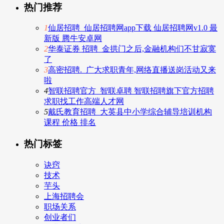
热门推荐
1
仙居招聘_仙居招聘网app下载 仙居招聘网v1.0 最
新版 腾牛安卓网
2
华泰证券 招聘_金拱门之后,金融机构们不甘寂寞
了
3
高密招聘._广大求职青年,网络直播送岗活动又来
啦
4
智联招聘官方_智联卓聘 智联招聘旗下官方招聘
求职找工作高端人才网
5
戴氏教育招聘_大英县中小学综合辅导培训机构
课程 价格 排名
热门标签
诀窍
技术
芋头
上海招聘会
职场关系
创业者们