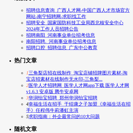
招聘信息查询_广西人才网-中国广西人才市场官方
网站-南宁招聘网-求职找工作
招聘安全_国家国防科技工业局西北核安全中心
2024年工作人员招聘公告
招聘南阳_河南事业单位招考信息
南阳招聘._河南事业单位招考信息
招聘口腔_招聘信息_广东中公教育
热门文章
1
三角梨店招在线制作_淘宝店铺招牌图片素材-淘
宝店招素材在线制作无水印-三角梨...
2
医学人才招聘网_医学人才网app下载 医学人才网
v1.6.3 安卓版 腾牛安卓网
3
华润怡宝招聘_郑州华润怡宝招聘
4
幸福生活在招手_于绍康之子加盟《幸福生活在招
手》任程伟牛莉潘虹主演
5
求职指南：外企最常问的10大问题
随机文章