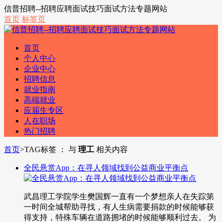
信普招聘--招聘应聘面试技巧面试方法专题网站
首页
标签页
首页
个人中心
企业中心
招聘信息
就业指南
高端就业
应届生专区
人在职场
热门招聘
首页
>
TAG标签 ： 与
理工
相关内容
全民悬赏App：在寻人领域找到公益商业平衡点
武昌理工学院学生樊国辉一直有一个梦想亲人在失踪第
一时间全城帮助寻找，有人生病需要捐款的时候能够获
得支持，特殊车辆在道路拥堵的时候能够顺利过去。 为