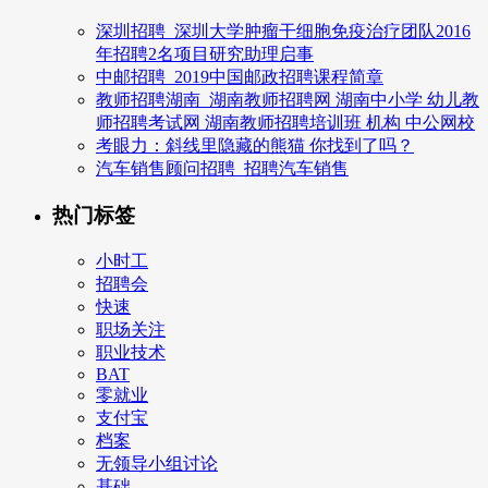
深圳招聘_深圳大学肿瘤干细胞免疫治疗团队2016
年招聘2名项目研究助理启事
中邮招聘_2019中国邮政招聘课程简章
教师招聘湖南_湖南教师招聘网 湖南中小学 幼儿教
师招聘考试网 湖南教师招聘培训班 机构 中公网校
考眼力：斜线里隐藏的熊猫 你找到了吗？
汽车销售顾问招聘_招聘汽车销售
热门标签
小时工
招聘会
快速
职场关注
职业技术
BAT
零就业
支付宝
档案
无领导小组讨论
基础