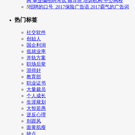
网 事业编招聘考试 辅导班 培训机构 中公网校
5
招聘的口号_2017保险广告语 2017霸气的广告词
热门标签
社交软件
创始人
国企利润
低就业率
并轨方案
职场后辈
混得好
教育部
职业证书
大量裁员
个人成长
生涯规划
大智若愚
逆反心理
别跟风
面黄肌瘦
缺点