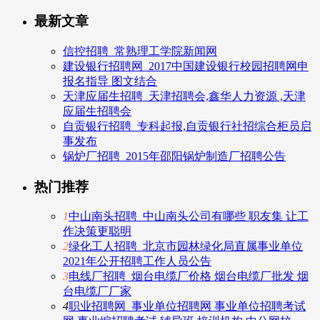
最新文章
信控招聘_常熟理工学院新闻网
建设银行招聘网_2017中国建设银行校园招聘网申
报名指导 图文结合
天津应届生招聘_天津招聘会,鑫华人力资源 ,天津
应届生招聘会
自贡银行招聘_专科起报,自贡银行社招综合柜员启
事发布
锅炉厂招聘_2015年邵阳锅炉制造厂招聘公告
热门推荐
1
中山南头招聘_中山南头公司有哪些 职友集 让工
作决策更聪明
2
绿化工人招聘_北京市园林绿化局直属事业单位
2021年公开招聘工作人员公告
3
电线厂招聘_烟台电缆厂价格 烟台电缆厂批发 烟
台电缆厂厂家
4
职业招聘网_事业单位招聘网 事业单位招聘考试