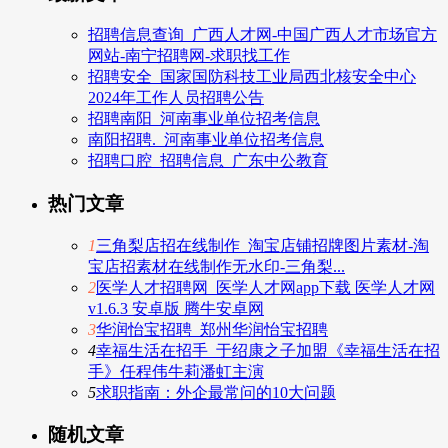
招聘信息查询_广西人才网-中国广西人才市场官方
网站-南宁招聘网-求职找工作
招聘安全_国家国防科技工业局西北核安全中心
2024年工作人员招聘公告
招聘南阳_河南事业单位招考信息
南阳招聘._河南事业单位招考信息
招聘口腔_招聘信息_广东中公教育
热门文章
1
三角梨店招在线制作_淘宝店铺招牌图片素材-淘
宝店招素材在线制作无水印-三角梨...
2
医学人才招聘网_医学人才网app下载 医学人才网
v1.6.3 安卓版 腾牛安卓网
3
华润怡宝招聘_郑州华润怡宝招聘
4
幸福生活在招手_于绍康之子加盟《幸福生活在招
手》任程伟牛莉潘虹主演
5
求职指南：外企最常问的10大问题
随机文章