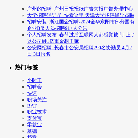
广州的招聘_广州日报报纸广告夹报广告办理中心
大学招聘辅导员_快看这里 天津大学招聘辅导员啦
招聘安装_浙江国企招聘-2024金华东阳市部分国有
企业B类人员招聘91+人公告
个人招聘发布_春节过后互联网人都感觉被 盯 上了
这公司砸1亿重金想干嘛
公安网招聘_长春市公安局招聘790名协勤员 4月2
日 3日报名
热门标签
小时工
招聘会
快速
职场关注
BAT
职业技术
支付宝
零就业
基础
档案