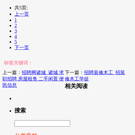
共5页:
上一页
1
2
3
4
5
下一页
标签关键词：
上一篇：
招聘网诸城_诸城 求
下一篇：
招聘装修木工_招装
职招聘 房屋租售 二手闲置 便
修木工学徒
民信息
相关阅读
搜索