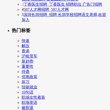
3
丁香医生招聘_丁香医生 招聘职位 广告门招聘
4
597人才网招聘_597人才网
5
深圳长圳招聘_招聘 长圳学校招聘语文老师,欢迎
加入
热门标签
快速
解压
香港
沪租赁车
新趋势
重要性
待遇
优惠政策
坏习
技能就业
10句话
职场女性着装
职场英语
被辞退