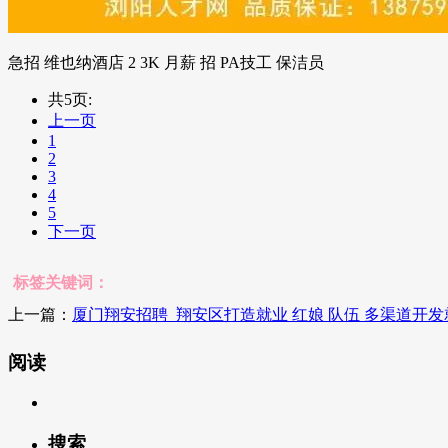
急招 维也纳酒店 2 3K 月薪 招 PA技工 保洁员
共5页:
上一页
1
2
3
4
5
下一页
标签关键词：
上一篇：
厦门翔安招聘_翔安区打造就业 红娘 队伍 多渠道开
阅读
搜索