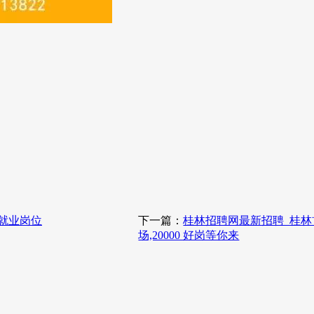
发就业岗位
下一篇：
桂林招聘网最新招聘_桂林首
场,20000 好岗等你来