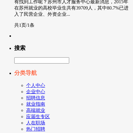
有找到工作呢？苏州市人才服务中心最新消息，2015年
在苏州就业的高校毕业生共有39709人，其中80.7%已进
入了民营企业、外资企业...
共1页/1条
搜索
分类导航
个人中心
企业中心
招聘信息
就业指南
高端就业
应届生专区
人在职场
热门招聘