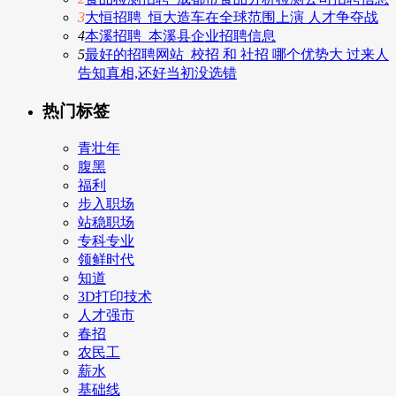
3
大恒招聘_恒大造车在全球范围上演 人才争夺战
4
本溪招聘_本溪县企业招聘信息
5
最好的招聘网站_校招 和 社招 哪个优势大 过来人
告知真相,还好当初没选错
热门标签
青壮年
腹黑
福利
步入职场
站稳职场
专科专业
领鲜时代
知道
3D打印技术
人才强市
春招
农民工
薪水
基础线