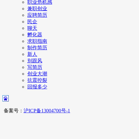
职业危机感
兼职创业
应聘简历
民企
聊天
孵化器
求职指南
制作简历
新人
别跟风
写简历
创业大潮
抗震控裂
回报多少
备案号：
沪ICP备13004700号-1