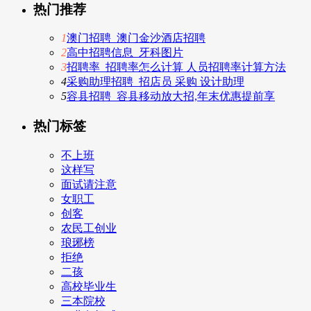
热门推荐
1
澳门招聘_澳门金沙酒店招聘
2
高中招聘信息_牙科图片
3
招聘率_招聘率怎么计算 人员招聘率计算方法
4
采购助理招聘_招店员 采购 设计助理
5
容县招聘_容县移动放大招,年末优惠提前享
热门标签
不上班
这样写
面试请注意
女职工
创客
农民工创业
琅琊榜
拒绝
二孩
高校毕业生
三本院校