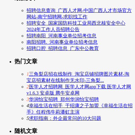
招聘信息查询_广西人才网-中国广西人才市场官方
网站-南宁招聘网-求职找工作
招聘安全_国家国防科技工业局西北核安全中心
2024年工作人员招聘公告
招聘南阳_河南事业单位招考信息
南阳招聘._河南事业单位招考信息
招聘口腔_招聘信息_广东中公教育
热门文章
1
三角梨店招在线制作_淘宝店铺招牌图片素材-淘
宝店招素材在线制作无水印-三角梨...
2
医学人才招聘网_医学人才网app下载 医学人才网
v1.6.3 安卓版 腾牛安卓网
3
华润怡宝招聘_郑州华润怡宝招聘
4
幸福生活在招手_于绍康之子加盟《幸福生活在招
手》任程伟牛莉潘虹主演
5
求职指南：外企最常问的10大问题
随机文章