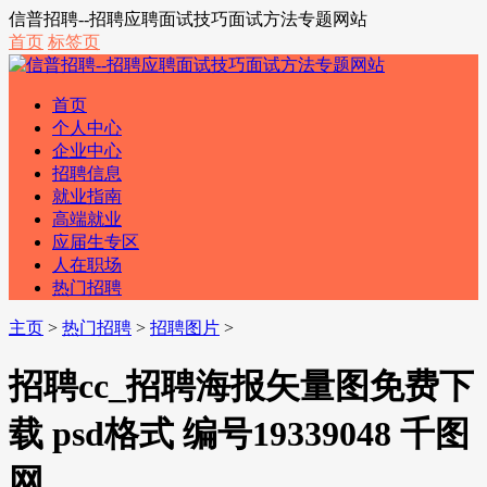
信普招聘--招聘应聘面试技巧面试方法专题网站
首页
标签页
首页
个人中心
企业中心
招聘信息
就业指南
高端就业
应届生专区
人在职场
热门招聘
主页
>
热门招聘
>
招聘图片
>
招聘cc_招聘海报矢量图免费下
载 psd格式 编号19339048 千图
网