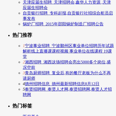
天津应届生招聘_天津招聘会,鑫华人力资源 ,天津
应届生招聘会
自贡银行招聘_专科起报,自贡银行社招综合柜员启
事发布
锅炉厂招聘_2015年邵阳锅炉制造厂招聘公告
热门推荐
1
宁波事业招聘_宁波鄞州区事业单位招聘历年试题
解析线上直播课课程视频 事业单位在线课程 19课
堂
2
湘西招聘_湘西这场招聘会亮出5000多个岗位,盛
况空前
3
青岛厨师招聘_复业后,有的餐厅老板为什么不再
请厨师
4
德州招聘信息_德州最新招聘信息8月12日
5
奉贤招聘网_奉贤人才网,奉贤招聘网,奉贤人才招
聘网
热门标签