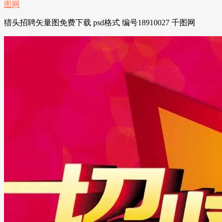
猎头招聘矢量图免费下载 psd格式 编号18910027 千图网