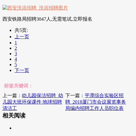
西安铁路局招聘3047人,无需笔试,立即报名
共5页:
上一页
1
2
3
4
5
下一页
标签关键词：
上一篇：
幼儿园保洁招聘_幼
下一篇：
平潭综合实验区招
儿园大班环保课件 地球招聘
聘_2018厦门市会议展览事务
清洁工
局编内招聘工作人员职位表
相关阅读