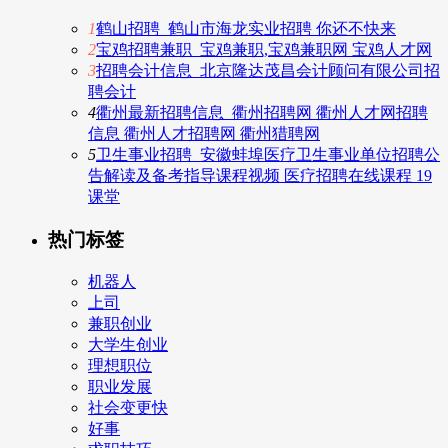
1
鹤山招聘_鹤山市海龙实业招聘 你还不快来
2
宝鸡招聘兼职_宝鸡兼职,宝鸡兼职网 宝鸡人才网
3
招聘会计信息_北京隆达茂昌会计顾问有限公司招
聘会计
4
衢州最新招聘信息_衢州招聘网 衢州人才网招聘
信息 衢州人才招聘网 衢州猎聘网
5
卫生事业招聘_安徽蚌埠医疗卫生事业单位招聘公
告解读及备考指导课程视频 医疗招聘在线课程 19
课堂
热门标签
机器人
上司
兼职创业
大学生创业
理想职位
职业发展
社会变更快
好事