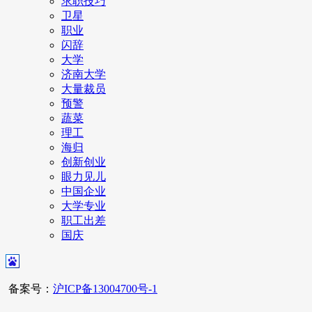
求职技巧
卫星
职业
闪辞
大学
济南大学
大量裁员
预警
蔬菜
理工
海归
创新创业
眼力见儿
中国企业
大学专业
职工出差
国庆
备案号：
沪ICP备13004700号-1