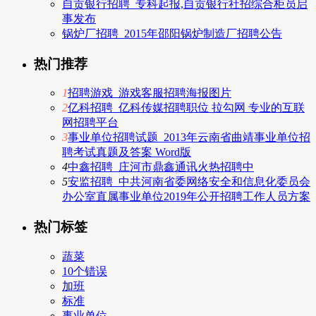
自贡银行招聘_专科起报,自贡银行社招综合柜员启
事发布
锅炉厂招聘_2015年邵阳锅炉制造厂招聘公告
热门推荐
1
招聘游戏_游戏客服招聘海报图片
2
亿科招聘_亿科传媒招聘职位 拉勾网 专业的互联
网招聘平台
3
事业单位招聘试题_2013年云南省曲靖事业单位招
聘考试真题及答案 Word版
4
中鑫招聘_庄河市鼎鑫通讯火热招聘中
5
安监招聘_中共河南省委网络安全和信息化委员会
办公室直属事业单位2019年公开招聘工作人员方案
热门标签
蔬菜
10个错误
加班
标准
事业单位