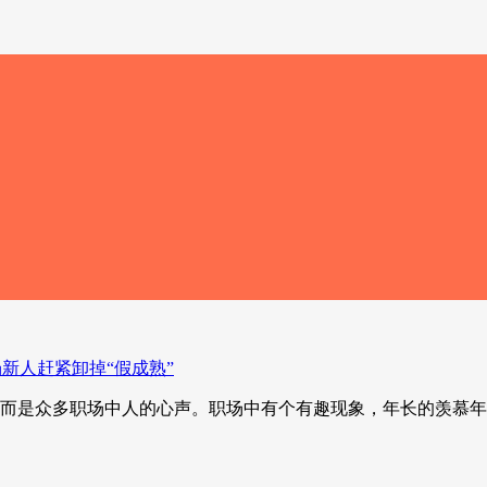
而是众多职场中人的心声。职场中有个有趣现象，年长的羡慕年