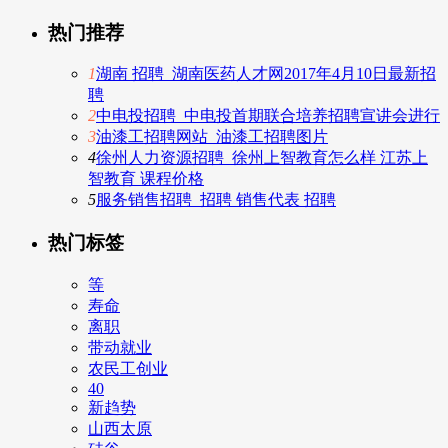
热门推荐
1
湖南 招聘_湖南医药人才网2017年4月10日最新招
聘
2
中电投招聘_中电投首期联合培养招聘宣讲会进行
3
油漆工招聘网站_油漆工招聘图片
4
徐州人力资源招聘_徐州上智教育怎么样 江苏上
智教育 课程价格
5
服务销售招聘_招聘 销售代表 招聘
热门标签
等
寿命
离职
带动就业
农民工创业
40
新趋势
山西太原