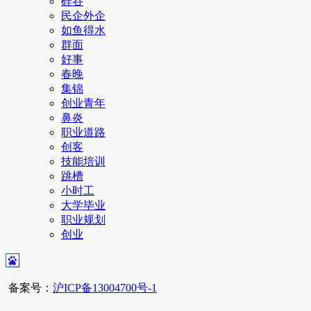
硅谷
民企外企
如鱼得水
群面
好事
春晚
集锦
创业青年
鼻炎
职业道路
创客
技能培训
跳槽
小时工
大学毕业
职业规划
创业
备案号：
沪ICP备13004700号-1