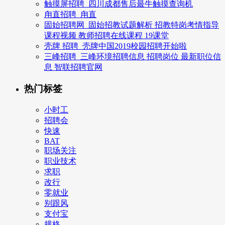
触摸屏招聘_四川成都售后最牛触摸查询机
甪直招聘_甪直
固始招聘网_固始招教试题解析 招教特岗考情指导
课程视频 教师招聘在线课程 19课堂
壳牌 招聘_壳牌中国2019校园招聘开始啦
三峰招聘_三峰环境招聘信息 招聘岗位 最新职位信
息 智联招聘官网
热门标签
小时工
招聘会
快速
BAT
职场关注
职业技术
求职
改行
零就业
别跟风
支付宝
规格