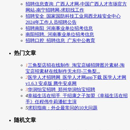
招聘信息查询_广西人才网-中国广西人才市场官方
网站-南宁招聘网-求职找工作
招聘安全_国家国防科技工业局西北核安全中心
2024年工作人员招聘公告
招聘南阳_河南事业单位招考信息
南阳招聘._河南事业单位招考信息
招聘口腔_招聘信息_广东中公教育
热门文章
1
三角梨店招在线制作_淘宝店铺招牌图片素材-淘
宝店招素材在线制作无水印-三角梨...
2
医学人才招聘网_医学人才网app下载 医学人才网
v1.6.3 安卓版 腾牛安卓网
3
华润怡宝招聘_郑州华润怡宝招聘
4
幸福生活在招手_于绍康之子加盟《幸福生活在招
手》任程伟牛莉潘虹主演
5
求职指南：外企最常问的10大问题
随机文章