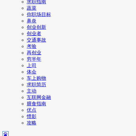
求职指南
蔬菜
你职场目标
鼻炎
创业创新
创业者
交通事故
考验
再创业
穷半年
上司
体会
车上购物
求职简历
主动
互联网金融
膳食指南
优点
惯影
攻略