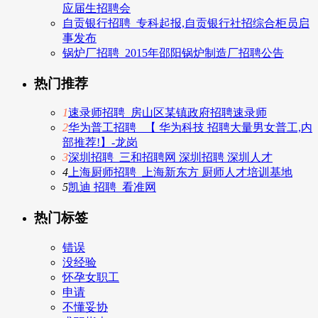
应届生招聘会
自贡银行招聘_专科起报,自贡银行社招综合柜员启
事发布
锅炉厂招聘_2015年邵阳锅炉制造厂招聘公告
热门推荐
1
速录师招聘_房山区某镇政府招聘速录师
2
华为普工招聘_ 【 华为科技 招聘大量男女普工,内
部推荐!】-龙岗
3
深圳招聘_三和招聘网 深圳招聘 深圳人才
4
上海厨师招聘_上海新东方 厨师人才培训基地
5
凯迪 招聘_看准网
热门标签
错误
没经验
怀孕女职工
申请
不懂妥协