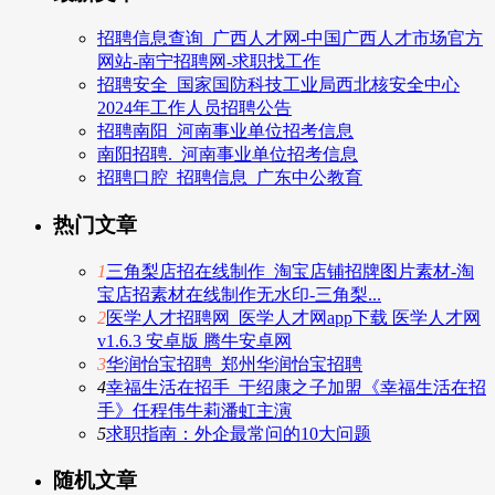
招聘信息查询_广西人才网-中国广西人才市场官方
网站-南宁招聘网-求职找工作
招聘安全_国家国防科技工业局西北核安全中心
2024年工作人员招聘公告
招聘南阳_河南事业单位招考信息
南阳招聘._河南事业单位招考信息
招聘口腔_招聘信息_广东中公教育
热门文章
1
三角梨店招在线制作_淘宝店铺招牌图片素材-淘
宝店招素材在线制作无水印-三角梨...
2
医学人才招聘网_医学人才网app下载 医学人才网
v1.6.3 安卓版 腾牛安卓网
3
华润怡宝招聘_郑州华润怡宝招聘
4
幸福生活在招手_于绍康之子加盟《幸福生活在招
手》任程伟牛莉潘虹主演
5
求职指南：外企最常问的10大问题
随机文章