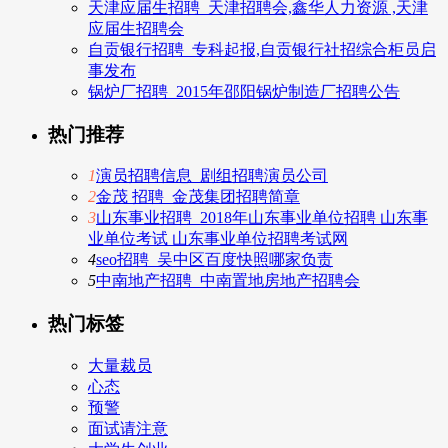
天津应届生招聘_天津招聘会,鑫华人力资源 ,天津
应届生招聘会
自贡银行招聘_专科起报,自贡银行社招综合柜员启
事发布
锅炉厂招聘_2015年邵阳锅炉制造厂招聘公告
热门推荐
1
演员招聘信息_剧组招聘演员公司
2
金茂 招聘_金茂集团招聘简章
3
山东事业招聘_2018年山东事业单位招聘 山东事
业单位考试 山东事业单位招聘考试网
4
seo招聘_吴中区百度快照哪家负责
5
中南地产招聘_中南置地房地产招聘会
热门标签
大量裁员
心态
预警
面试请注意