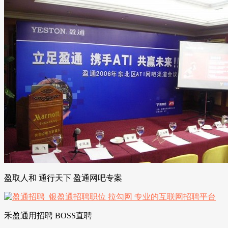
盈取人和 通行天下 盈通网吧专案
禾盈通用招聘 BOSS直聘