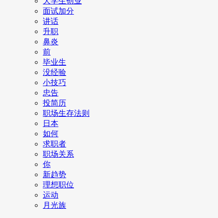
大学生创业
面试加分
讲话
升职
鼻炎
前
毕业生
没经验
小技巧
忠告
投简历
职场生存法则
日本
如何
求职者
职场关系
你
新趋势
理想职位
运动
月光族