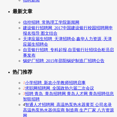
招聘新闻
最新文章
信控招聘_常熟理工学院新闻网
建设银行招聘网_2017中国建设银行校园招聘网申
报名指导 图文结合
天津应届生招聘_天津招聘会,鑫华人力资源 ,天津
应届生招聘会
自贡银行招聘_专科起报,自贡银行社招综合柜员启
事发布
锅炉厂招聘_2015年邵阳锅炉制造厂招聘公告
热门推荐
1
小学招聘_新农小学教师招聘启事
2
求职网招聘网_全国政协六届二次会议
3
招聘 青岛_青岛招聘网 青岛人才网 青岛招聘信息
智联招聘
4
智通人才招聘网_高温热泵热水器黄页 公司名录
高温热泵热水器供应商 制造商 生产厂家 八方资源
网