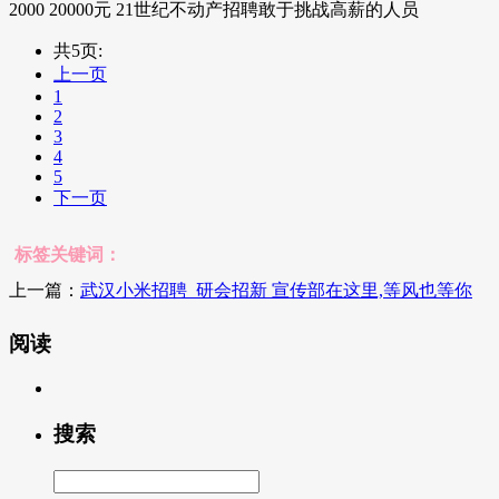
2000 20000元 21世纪不动产招聘敢于挑战高薪的人员
共5页:
上一页
1
2
3
4
5
下一页
标签关键词：
上一篇：
武汉小米招聘_研会招新 宣传部在这里,等风也等你
阅读
搜索