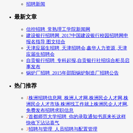
招聘新闻
最新文章
信控招聘_常熟理工学院新闻网
建设银行招聘网_2017中国建设银行校园招聘网申
报名指导 图文结合
天津应届生招聘_天津招聘会,鑫华人力资源 ,天津
应届生招聘会
自贡银行招聘_专科起报,自贡银行社招综合柜员启
事发布
锅炉厂招聘_2015年邵阳锅炉制造厂招聘公告
热门推荐
1
株洲招聘信息网_株洲人才网,株洲民企人才网,株
洲民企人才市场 株洲找工作就上株洲民企人才网,
免费发布招聘求职信息
2
首都师范大学招聘_你的录取通知书原来长这样
快收下沾沾喜气
3
招聘与管理_人员招聘与配置管理