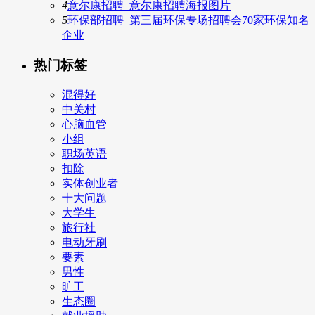
4
意尔康招聘_意尔康招聘海报图片
5
环保部招聘_第三届环保专场招聘会70家环保知名
企业
热门标签
混得好
中关村
心脑血管
小组
职场英语
扣除
实体创业者
十大问题
大学生
旅行社
电动牙刷
要素
男性
旷工
生态圈