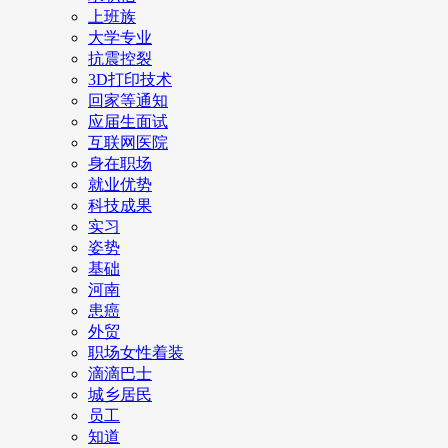
上班族
大学专业
抗震控裂
3D打印技术
回家等通知
应届生面试
互联网医院
身在职场
就业优势
科技成果
实习
姿势
基础
河南
患癌
外贸
职场女性着装
滴滴巴士
城乡居民
员工
知道