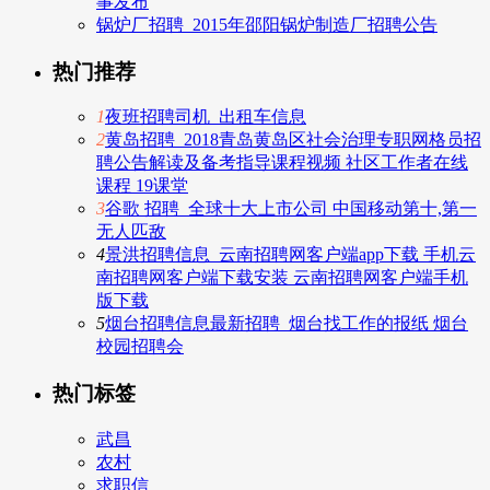
事发布
锅炉厂招聘_2015年邵阳锅炉制造厂招聘公告
热门推荐
1
夜班招聘司机_出租车信息
2
黄岛招聘_2018青岛黄岛区社会治理专职网格员招
聘公告解读及备考指导课程视频 社区工作者在线
课程 19课堂
3
谷歌 招聘_全球十大上市公司 中国移动第十,第一
无人匹敌
4
景洪招聘信息_云南招聘网客户端app下载 手机云
南招聘网客户端下载安装 云南招聘网客户端手机
版下载
5
烟台招聘信息最新招聘_烟台找工作的报纸 烟台
校园招聘会
热门标签
武昌
农村
求职信