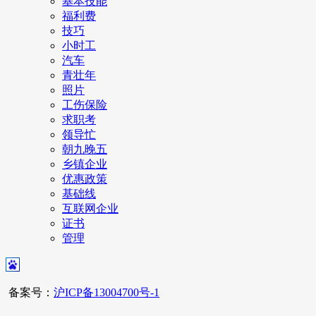
基本技能
福利费
技巧
小时工
汽车
青壮年
照片
工伤保险
求职考
领导忙
朝九晚五
乡镇企业
优惠政策
基础线
互联网企业
证书
管理
备案号：
沪ICP备13004700号-1