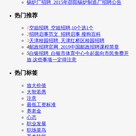
锅炉厂招聘_2015年邵阳锅炉制造厂招聘公告
热门推荐
1
空姐招聘_空姐招聘,10个选1个
2
招聘启事范文_招聘启事 搜狗百科
3
天津校园招聘_天津红桥区校园招聘
4
邮政招聘官网_2019中国邮政招聘课程简章
5
白银招聘_白银市体育中心今起面向市民免费开
放,这些事项一定得注意
热门标签
放大价值
大智若愚
注意
最低工资标准
养老金
心态
职业发展
职场菜鸟