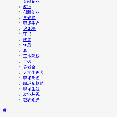
金融企业
改行
创新创业
青光眼
职场生存
琅琊榜
证书
转走
90后
套话
三本院校
二孩
养老金
大学生创客
职场焦虑
职场食物链
职场生涯
就业歧视
糖衣炮弹