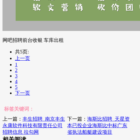
网吧招聘前台收银 车库出租
共5页:
上一页
1
2
3
4
5
下一页
标签关键词：
上一篇：
丰生招聘_南京丰生
下一篇：
海斯比招聘_天星资
永康软件科技有限责任公司
本已投企业海斯比中标广东
招聘信息 拉勾网
省执法船艇建设项目
相关阅读