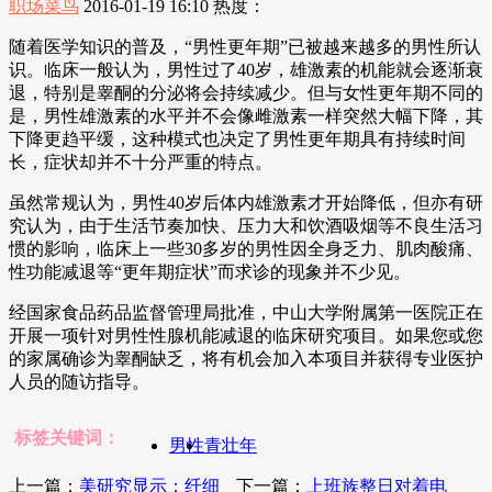
职场菜鸟
2016-01-19 16:10
热度：
随着医学知识的普及，“男性更年期”已被越来越多的男性所认
识。临床一般认为，男性过了40岁，雄激素的机能就会逐渐衰
退，特别是睾酮的分泌将会持续减少。但与女性更年期不同的
是，男性雄激素的水平并不会像雌激素一样突然大幅下降，其
下降更趋平缓，这种模式也决定了男性更年期具有持续时间
长，症状却并不十分严重的特点。
虽然常规认为，男性40岁后体内雄激素才开始降低，但亦有研
究认为，由于生活节奏加快、压力大和饮酒吸烟等不良生活习
惯的影响，临床上一些30多岁的男性因全身乏力、肌肉酸痛、
性功能减退等“更年期症状”而求诊的现象并不少见。
经国家食品药品监督管理局批准，中山大学附属第一医院正在
开展一项针对男性性腺机能减退的临床研究项目。如果您或您
的家属确诊为睾酮缺乏，将有机会加入本项目并获得专业医护
人员的随访指导。
标签关键词：
男性
青壮年
上一篇：
美研究显示：纤细
下一篇：
上班族整日对着电