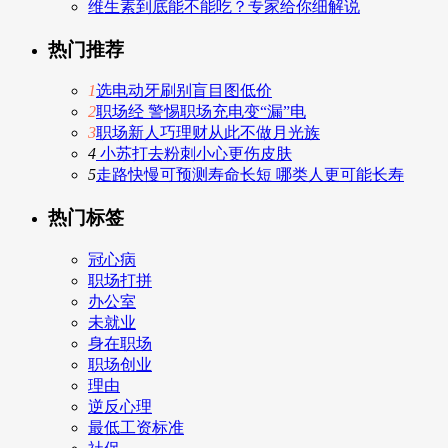
维生素到底能不能吃？专家给你细解说
热门推荐
1
选电动牙刷别盲目图低价
2
职场经 警惕职场充电变“漏”电
3
职场新人巧理财从此不做月光族
4
小苏打去粉刺小心更伤皮肤
5
走路快慢可预测寿命长短 哪类人更可能长寿
热门标签
冠心病
职场打拼
办公室
未就业
身在职场
职场创业
理由
逆反心理
最低工资标准