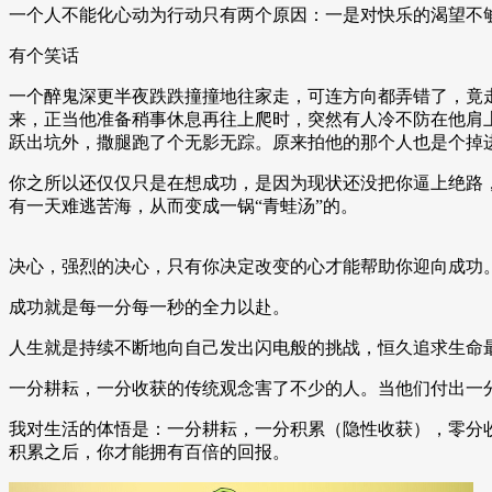
一个人不能化心动为行动只有两个原因：一是对快乐的渴望不
有个笑话
一个醉鬼深更半夜跌跌撞撞地往家走，可连方向都弄错了，竟
来，正当他准备稍事休息再往上爬时，突然有人冷不防在他肩
跃出坑外，撒腿跑了个无影无踪。原来拍他的那个人也是个掉
你之所以还仅仅只是在想成功，是因为现状还没把你逼上绝路
有一天难逃苦海，从而变成一锅“青蛙汤”的。
决心，强烈的决心，只有你决定改变的心才能帮助你迎向成功
成功就是每一分每一秒的全力以赴。
人生就是持续不断地向自己发出闪电般的挑战，恒久追求生命
一分耕耘，一分收获的传统观念害了不少的人。当他们付出一
我对生活的体悟是：一分耕耘，一分积累（隐性收获），零分
积累之后，你才能拥有百倍的回报。