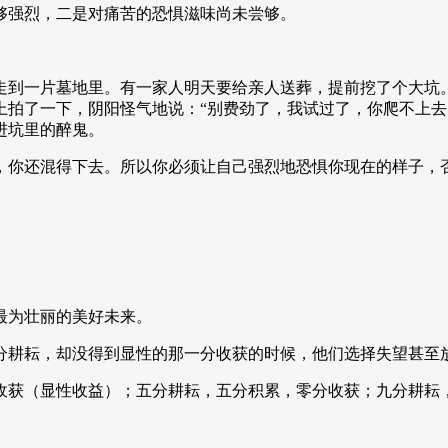
够强烈，二是对痛苦的恐惧滋味尚未尝够。
走到一片墓地里。有一家人明天要给亲人送葬，提前挖了个大坑
上拍了一下，阴阳怪气地说：“别费劲了，我试过了，你爬不上去
进坑里的醉鬼。
，你还混得下去。所以你必须让自己强烈地恐惧你现在的样子，
。
最为壮丽的美好未来。
分耕耘，却没得到显性的那一分收获的时候，他们选择失望甚至
收获（显性收益）；五分耕耘，五分积累，零分收获；九分耕耘