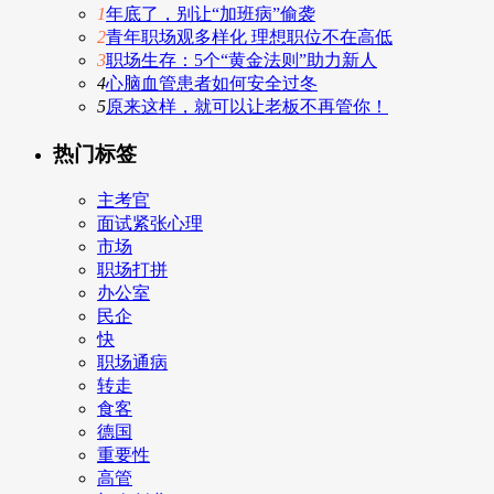
1
年底了，别让“加班病”偷袭
2
青年职场观多样化 理想职位不在高低
3
职场生存：5个“黄金法则”助力新人
4
心脑血管患者如何安全过冬
5
原来这样，就可以让老板不再管你！
热门标签
主考官
面试紧张心理
市场
职场打拼
办公室
民企
快
职场通病
转走
食客
德国
重要性
高管