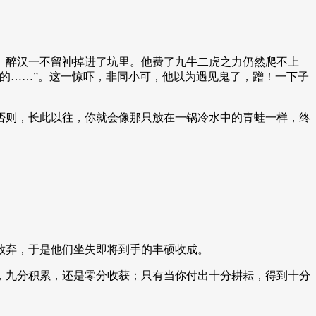
。醉汉一不留神掉进了坑里。他费了九牛二虎之力仍然爬不上
的……”。这一惊吓，非同小可，他以为遇见鬼了，蹭！一下子
否则，长此以往，你就会像那只放在一锅冷水中的青蛙一样，终
放弃，于是他们坐失即将到手的丰硕收成。
，九分积累，还是零分收获；只有当你付出十分耕耘，得到十分