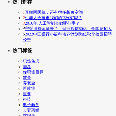
热门推荐
1
互联网医院，还有很多想象空间
2
机器人会抢走我们的“饭碗”吗？
3
2016年,人工智能会做哪些事？
4
宁银消费金融来了！母行授信80亿，全国急招人
5
2022中国银行小语种培养计划岗位秋季校园招聘
公告
热门标签
职场焦虑
国考
你职场目标
准备
养老金
再就业
重要
科技
电子商务
夫妻离婚
求职考