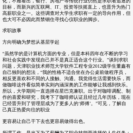
化，不难看出，银行、房地产等传统行业仍然是求职者追逐的
目标，而新兴的互联网、IT、投资等扶摇直上，也晋升为热门
高薪职业之一。这些调查对大学生求职有一定的导向作用，但
也大可不必因此而禁锢住寻找心仪职业的脚步。
求职故事
方向明确为梦想从基层学起
“虽然学的是计算机方面的专业，但是本科四年在不断的学习
和社会实践中发现自己并不是真正适合这个行业。”谈到求职
问题，天津职业技术师范大学软件工程专业2012级学生董鑫有
自己独到的想法，“我的性格不适合坐在办公桌前做程序员，
相反更喜欢和不同的人接触、沟通。我觉得生活需要快乐，而
做咖啡这件看似简单实则内涵深奥的工作能够让我感到快乐。
所以，大学期间一直选择在星巴克兼职。出于对咖啡调配、制
作的喜爱和研究，我考下了咖啡师认证且经过几年历练，现在
已经晋升到了管理层成为了更多人的‘师傅’。”可见，了解自
己真正热爱向往的职业
更容易让自己干下去也更容易做得出色。
所谓工作，是当下为了薪酬为了职业技能而选择的人生任务；