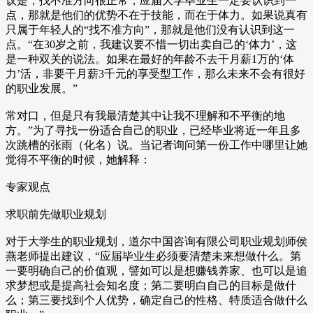
议是，找不准方向很正常，应届大学毕业生一定要认识到一
点，那就是他们的优势不在于技能，而在于体力。如果说真有
只属于年轻人的“找不准方向”，那就是他们没有认识到这一
点。“在30岁之前，我建议要不惜一切出卖自己的‘体力’，这
是一种双关的说法。如果在最好的年龄不去干月薪1万的‘体
力’活，非要干月薪3千元的享受型工作，那么未来不会有很好
的职业发展。”
常对口，但是只有我最清楚其中让我不理解和不平衡的地
方。”为了寻找一份适合自己的职业，已经毕业将近一年且多
次跳槽的张雨（化名）说。当记者询问第一份工作中哪里让她
觉得不平衡的时候，她解释：
专家观点
求职前先做职业规划
对于大学生的职业规划，道尔中国咨询有限公司职业规划师侯
燕老师提出建议，“应届毕业生必须要清楚未来想做什么。第
一要明确自己的价值观，譬如可以是想赚钱养家、也可以是追
求梦想或是提高社会知名度；第二要明白自己的目标是做什
么；第三要找到个人优势，确定自己的性格、特质适合做什么