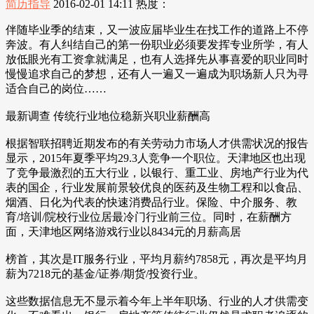
简历指导
2016-02-01 14:11
热度：
伴随毕业季的结束，又一波应届毕业生在找工作的道路上不停
奔波。有人纠结自己的第一份职业必须要发挥专业所学，有人
放低眼光有工资拿就满足，也有人选择先从事喜爱的职业同时
慢慢追求自己的梦想，还有人一遍又一遍成为职场新人只为寻
适合自己的岗位……
最新调查 传统行业地位稳新兴职业薪酬高
根据智联招聘近期发布的有关劳动力市场人才供需状况的报告
显示，2015年夏季平均29.3人竞争一个职位。天津地区也出现
了竞争最激烈的五大行业，以银行、重工业、房地产行业为代
表的国企，行业发展前景较优良的医药及生物工程和以食品、
烟酒、日化为代表的快速消费品行业。保险、中介服务、教
育/培训/院校行业位居最冷门行业前三位。同时，在薪酬方
面，天津地区网络游戏行业以8434元的月薪高居
榜首，其次是IT服务行业，平均月薪约7858元，再次是平均月
薪为7218元的基金/证券/期货/投资行业。
这些数据信息无不显示着今年上半年职场、行业的人才供需变