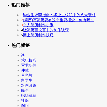
热门推荐
1
毕业生求职指南：毕业生求职中的八大衰相
2
[简历]写简历要有这个重要概念，你有吗？
3
个人简历制作步骤
4
让简历百投百中的制作诀窍
5
网上简历制作技巧
热门标签
谈
求职技巧
写求职信
仲裁
月光族
留学生
双创政策
民企
职场菜鸟
社保
询问