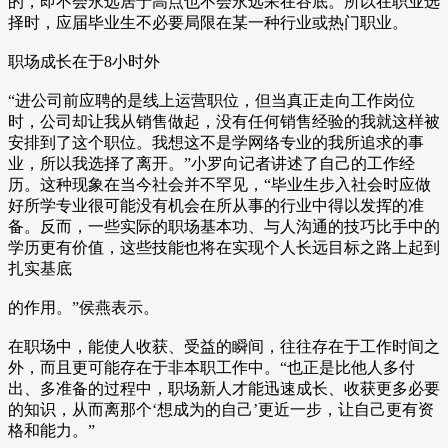
的，即不会永远居于高点也不会永远呆在谷底。所以在职业选
择时，应届毕业生不必要局限在某一种行业或热门职业。
职场成长在于8小时外
“进公司前应聘的是线上运营职位，但当真正走向工作岗位
时，公司却让我从销售做起，没有任何销售经验的我就这样被
安排到了这个职位。我想这不是学网络专业的我所追求的事
业，所以我选择了离开。”小罗向记者讲述了自己的工作经
历。这种现象在当今社会并不罕见，“毕业生步入社会时应做
好所学专业很可能没有机会在所从事的行业中得以发挥的准
备。反而，一些实际的职场基本功、与人沟通的技巧比手中的
学历更有价值，这些技能也将在实现个人长远目标之路上起到
扎实基底
的作用。”侯燕表示。
在职场中，能使人收获、受益的瞬间，往往存在于工作时间之
外，而且更可能存在于非本职工作中。“也正是比他人多付
出、多准备的过程中，职场新人才能迅速成长、收获更多必要
的知识，从而离那个‘想成为的自己’更近一步，让自己更有资
格和能力。”