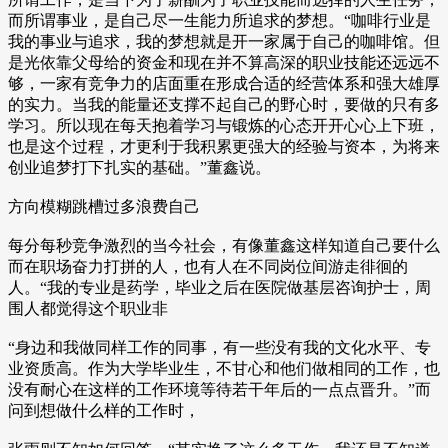
而所谓事业，是自己尽一生能力所追求的梦想。“咖啡行业是
我的事业与追求，我的梦想就是开一家属于自己的咖啡馆。但
是光依靠父母给的资金和现在并不算高深的职业技能还远远不
够，一家有竞争力的店面重在形成合适的经营体系和强大雄厚
的实力。当我的能量还支撑不起自己的野心时，要做的只有多
学习。所以现在每天抱着学习与锻炼的心态开开心心上下班，
也是这个过程，才更利于我积累更强大的经验与资本，为将来
创业追梦打下扎实的基础。”董鑫说。
方向模糊跳槽过多浪费自己
每分每秒竞争激烈的当今社会，有像董鑫这样知道自己要什么
而在职场奋力打拼的人，也有人在不同岗位间游走徘徊的
人。“我的专业是药学，毕业之后在医院做基层咨询护士，周
围人都觉得这个职业非
“身边和我做同样工作的同事，有一些没有我的文化水平、专
业资质高。作为大学毕业生，不甘心和他们做相同的工作，也
没有耐心在这样的工作环境等待若干年后的一点点晋升。”而
问到想做什么样的工作时，