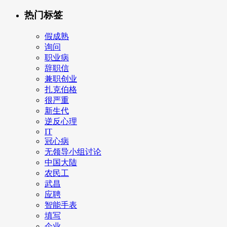
热门标签
假成熟
询问
职业病
辞职信
兼职创业
扎克伯格
很严重
新生代
逆反心理
IT
冠心病
无领导小组讨论
中国大陆
农民工
武昌
应聘
智能手表
填写
企业