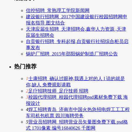
信控招聘_常熟理工学院新闻网
建设银行招聘网_2017中国建设银行校园招聘网申
报名指导 图文结合
天津应届生招聘_天津招聘会,鑫华人力资源 ,天津
应届生招聘会
自贡银行招聘_专科起报,自贡银行社招综合柜员启
事发布
锅炉厂招聘_2015年邵阳锅炉制造厂招聘公告
热门推荐
1
士康招聘_确认过眼神,我遇上对的人 l 说的就是
你,缺人 免费观影请戳
2
足疗招聘技师_足疗技师 招聘
3
校园代理招聘_校园代理招聘psd素材免费下载 海
报设计
4
焊工招聘青岛_济南市中国火热急招电焊工工工程
车司机包机票 四川海聘劳务
5
营业员招聘网_招聘营业员矢量图免费下载 psd格
式 1701像素 编号16840626 千图网