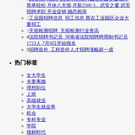
简单轻松,月休八天假,月薪2500 3... 武安之窗 武安
招聘求职 开业促销 婚恋相亲
2
工业园招聘信息_招工信息 西吉工业园区企业大
量招工
3
无损检测招聘_无损检测行业资讯
4
法院招聘书记员_河南省法院招聘聘用制书记员
1723人,7月9日开始报名
5
招聘造价_工程造价人才招聘涨幅超一成
热门标签
女大学生
夫妻离婚
理想职位
上班
高端就业
大学生就业率
机会
专科专业
学院
领鲜时代