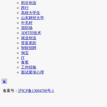
初次创业
跨行
高校大学生
山东财经大学
中关村
混职场
3D打印技术
就业创业
贫富差距
智联招聘
淘宝
IT
食客
工作经验
面试紧张心理
备案号：
沪ICP备13004700号-1