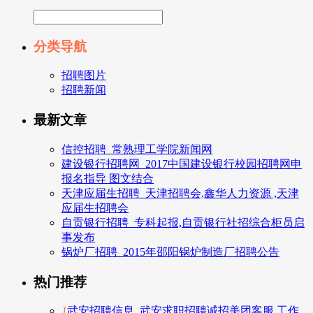
分类导航
招聘图片
招聘新闻
最新文章
信控招聘_常熟理工学院新闻网
建设银行招聘网_2017中国建设银行校园招聘网申
报名指导 图文结合
天津应届生招聘_天津招聘会,鑫华人力资源 ,天津
应届生招聘会
自贡银行招聘_专科起报,自贡银行社招综合柜员启
事发布
锅炉厂招聘_2015年邵阳锅炉制造厂招聘公告
热门推荐
1
武安招聘信息_武安求职招聘诚招美团客服,工作