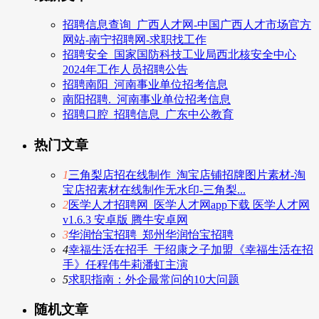
招聘信息查询_广西人才网-中国广西人才市场官方
网站-南宁招聘网-求职找工作
招聘安全_国家国防科技工业局西北核安全中心
2024年工作人员招聘公告
招聘南阳_河南事业单位招考信息
南阳招聘._河南事业单位招考信息
招聘口腔_招聘信息_广东中公教育
热门文章
1
三角梨店招在线制作_淘宝店铺招牌图片素材-淘
宝店招素材在线制作无水印-三角梨...
2
医学人才招聘网_医学人才网app下载 医学人才网
v1.6.3 安卓版 腾牛安卓网
3
华润怡宝招聘_郑州华润怡宝招聘
4
幸福生活在招手_于绍康之子加盟《幸福生活在招
手》任程伟牛莉潘虹主演
5
求职指南：外企最常问的10大问题
随机文章