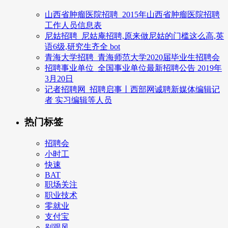
山西省肿瘤医院招聘_2015年山西省肿瘤医院招聘
工作人员信息表
尼姑招聘_尼姑庵招聘,原来做尼姑的门槛这么高,英
语6级,研究生齐全 bot
青海大学招聘_青海师范大学2020届毕业生招聘会
招聘事业单位_全国事业单位最新招聘公告 2019年
3月20日
记者招聘网_招聘启事丨西部网诚聘新媒体编辑记
者 实习编辑等人员
热门标签
招聘会
小时工
快速
BAT
职场关注
职业技术
零就业
支付宝
别跟风