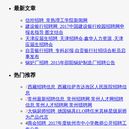
最新文章
信控招聘_常熟理工学院新闻网
建设银行招聘网_2017中国建设银行校园招聘网申
报名指导 图文结合
天津应届生招聘_天津招聘会,鑫华人力资源 ,天津
应届生招聘会
自贡银行招聘_专科起报,自贡银行社招综合柜员启
事发布
锅炉厂招聘_2015年邵阳锅炉制造厂招聘公告
热门推荐
1
西藏招聘信息_西藏拉萨市达孜区人民医院招聘信
息
2
常州最新招聘信息_常州招聘网 常州人才网招聘
信息 常州人才招聘网 常州猎聘网
3
大锅厨师招聘_德国锅具ELO聘任米其林星级厨师
为产品代言
4
商会招聘_2017年度钦州市中小学教师公开招聘工