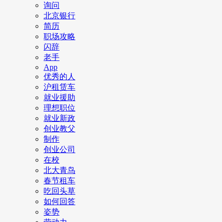
询问
北京银行
简历
职场攻略
闪辞
老手
App
优秀的人
沪租赁车
就业援助
理想职位
就业新政
创业教父
制作
创业公司
在校
北大青鸟
春节租车
吃回头草
如何回答
姿势