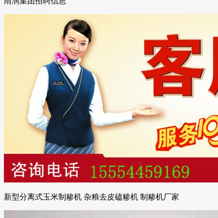
雨润集团招聘信息
新型分离式玉米制糁机 杂粮去皮磕糁机 制糁机厂家