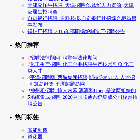
天津应届生招聘_天津招聘会,鑫华人力资源 ,天津
应届生招聘会
自贡银行招聘_专科起报,自贡银行社招综合柜员启
事发布
锅炉厂招聘_2015年邵阳锅炉制造厂招聘公告
热门推荐
1
招聘法律顾问_聘常年法律顾问
2
化工生产招聘_化工企业招聘生产技术副总 化工
类人才
3
平潭招聘网_西航集团招聘,期待你的加入 人才招
聘 岚岛赶集 平潭麒麟岛网
4
神州租招聘_惊人内幕 滴滴和Uber, 是这两姐妹的
5
系统集成招聘_2020中国联通系统集成公司校园招
聘公告
热门标签
智能制造
孵化器