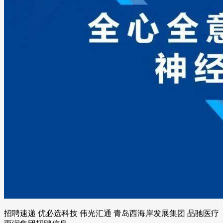
招聘速递 优必选科技 伟光汇通 青岛西海岸发展集团 品驰医疗