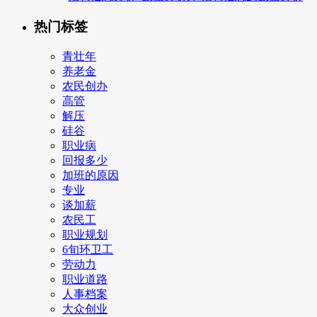
热门标签
青壮年
养老金
农民创办
高管
解压
硅谷
职业病
回报多少
加班的原因
专业
谈加薪
农民工
职业规划
6旬环卫工
劳动力
职业道路
人事档案
大众创业