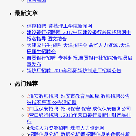
招聘新闻
最新文章
信控招聘_常熟理工学院新闻网
建设银行招聘网_2017中国建设银行校园招聘网申
报名指导 图文结合
天津应届生招聘_天津招聘会,鑫华人力资源 ,天津
应届生招聘会
自贡银行招聘_专科起报,自贡银行社招综合柜员启
事发布
锅炉厂招聘_2015年邵阳锅炉制造厂招聘公告
热门推荐
1
淮安教师招聘_淮安市教育局回应 教师招聘公告
被指不严谨 公告没问题
2
门卫保安招聘_招聘保安 保安 成保保安服务公司
3
营口银行招聘_. 2018年营口银行最新理财产品排
行
4
珠海人力资源招聘_珠海人力资源网
5
招聘信息分析_数据分析师 招聘信息的数据分析