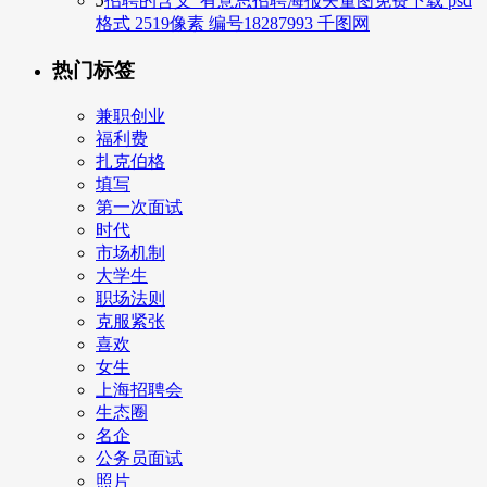
5
招聘的含义_有意思招聘海报矢量图免费下载 psd
格式 2519像素 编号18287993 千图网
热门标签
兼职创业
福利费
扎克伯格
填写
第一次面试
时代
市场机制
大学生
职场法则
克服紧张
喜欢
女生
上海招聘会
生态圈
名企
公务员面试
照片