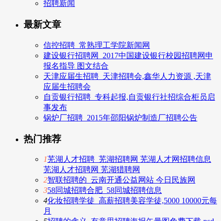
招聘新闻
最新文章
信控招聘_常熟理工学院新闻网
建设银行招聘网_2017中国建设银行校园招聘网申
报名指导 图文结合
天津应届生招聘_天津招聘会,鑫华人力资源 ,天津
应届生招聘会
自贡银行招聘_专科起报,自贡银行社招综合柜员启
事发布
锅炉厂招聘_2015年邵阳锅炉制造厂招聘公告
热门推荐
1
芜湖人才招聘_芜湖招聘网 芜湖人才网招聘信息
芜湖人才招聘网 芜湖猎聘网
2
智联招聘的_云南开通公益网站 今日民族网
3
58同城招聘合肥_58同城招聘信息
4
化妆招聘学徒_高薪招聘美容学徒,5000 10000元每
月