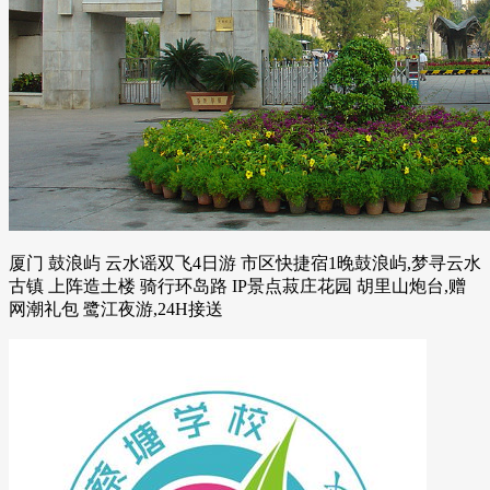
厦门 鼓浪屿 云水谣双飞4日游 市区快捷宿1晚鼓浪屿,梦寻云水
古镇 上阵造土楼 骑行环岛路 IP景点菽庄花园 胡里山炮台,赠
网潮礼包 鹭江夜游,24H接送