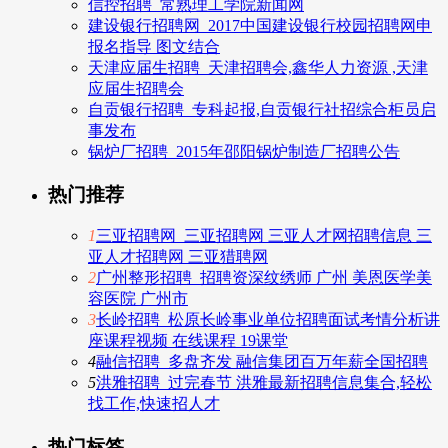
信控招聘_常熟理工学院新闻网
建设银行招聘网_2017中国建设银行校园招聘网申
报名指导 图文结合
天津应届生招聘_天津招聘会,鑫华人力资源 ,天津
应届生招聘会
自贡银行招聘_专科起报,自贡银行社招综合柜员启
事发布
锅炉厂招聘_2015年邵阳锅炉制造厂招聘公告
热门推荐
1
三亚招聘网_三亚招聘网 三亚人才网招聘信息 三
亚人才招聘网 三亚猎聘网
2
广州整形招聘_招聘资深纹绣师 广州 美恩医学美
容医院 广州市
3
长岭招聘_松原长岭事业单位招聘面试考情分析讲
座课程视频 在线课程 19课堂
4
融信招聘_多盘齐发 融信集团百万年薪全国招聘
5
洪雅招聘_过完春节 洪雅最新招聘信息集合,轻松
找工作,快速招人才
热门标签