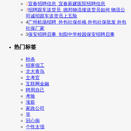
2
宜春招聘信息_宜春新建医院招聘信息
3
招聘跟车送货员_德邦物流接送货员如何 物流公
司诚招跟车送货员上五险
4
广州机场招聘_外包社保价格 外包社保批发 外包
社保厂家
5
保安招聘启事_旬阳中学校园保安招聘启事
热门标签
秒杀
招寒假工
北大青鸟
主考官
互联网金融
聘用自己
考验
涨薪
家政公司
等
冠心病
个性太强