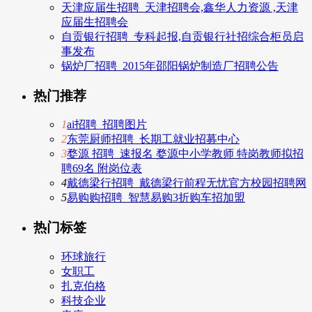
天津应届生招聘_天津招聘会,鑫华人力资源 ,天津
应届生招聘会
自贡银行招聘_专科起报,自贡银行社招综合柜员启
事发布
锅炉厂招聘_2015年邵阳锅炉制造厂招聘公告
热门推荐
1
ai招聘_招聘图片
2
东莞厨师招聘_长期工就业招募中心
3
婺源 招聘_速报名 婺源中小学教师 特岗教师拟招
聘69名 附岗位表
4
戴德梁行招聘_戴德梁行前程无忧官方校园招聘网
5
易购购招聘_智慧易购3折购车招加盟
热门标签
环球旅行
女职工
扎克伯格
科技企业