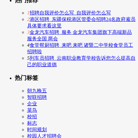
热门推荐
1
招聘自我评价怎么写_自我评价怎么写
2
港区招聘_东疆保税港区管委会招聘24名政府雇员
具体要求看这里
3
金龙汽车招聘_服务 金龙汽车集团旗下高端新品
服务全国 两会
4
食堂帮厨招聘_来吧 来吧 诸暨二中学校食堂员工
招聘啦
5
列车员招聘_云南职业教育学校告诉您怎么提高自
己的职业道德
热门标签
朝九晚五
智联招聘
企业
菜鸟
校招
标志
时间规划
校园人才招聘会