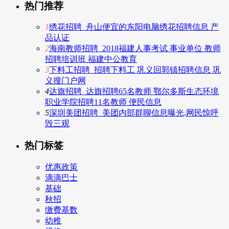
热门推荐
1
绣花招聘_舟山便宜的东阳电脑绣花招聘信息 产
品认证
2
海南教师招聘_2018福建人事考试 事业单位 教师
招聘培训班 福建中公教育
3
下料工招聘_招聘下料工 巩义回郭镇招聘信息 巩
义搜门户网
4
达旗招聘_达旗招聘65名教师 鄂尔多斯生态环境
职业学院招聘11名教师 便民信息
5
深圳美团招聘_美团内部群聊信息曝光,网民惊呼
毁三观
热门标签
优惠政策
滴滴巴士
基础
秋招
缴费基数
幼稚