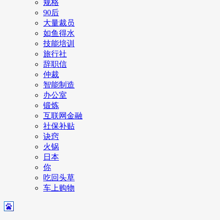
规格
90后
大量裁员
如鱼得水
技能培训
旅行社
辞职信
仲裁
智能制造
办公室
锻炼
互联网金融
社保补贴
诀窍
火锅
日本
你
吃回头草
车上购物